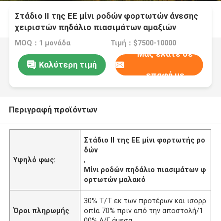
Στάδιο ΙΙ της ΕΕ μίνι ροδών φορτωτών άνεσης
χειριστών πηδάλιο πιασιμάτων αμαξιών
μαλακό
MOQ：1 μονάδα
Τιμή：$7500-10000
Μας ελάτε σε
Καλύτερη τιμή
επαφή με
Περιγραφή προϊόντων
Στάδιο ΙΙ της ΕΕ μίνι φορτωτής ρο
δών
Υψηλό φως:
,
Μίνι ροδών πηδάλιο πιασιμάτων φ
ορτωτών μαλακό
30% Τ/Τ εκ των προτέρων και ισορρ
Όροι πληρωμής
οπία 70% πριν από την αποστολή/1
00% Λ/Γ άμεσα