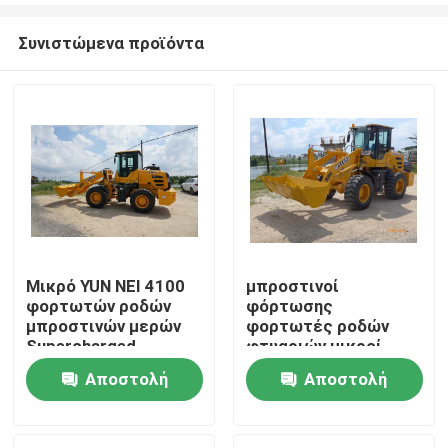
Συνιστώμενα προϊόντα
Μικρό YUN NEI 4100
μπροστινοί
φορτωτών ροδών
φόρτωσης
Σπίτι
μπροστινών μερών
φορτωτές ροδών
Supercharged
φτυαριών μικροί
στοιχείο
φορτίο εργασίας
Αποστολή
Αποστολή
Προϊόντα
2500 κλ
ερώτησης
ερώτησης
Περίπου εμείς