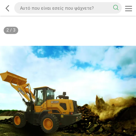
2
/
3