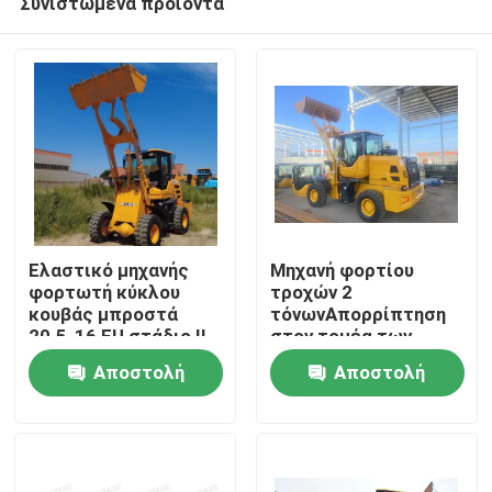
Συνιστώμενα προϊόντα
Ελαστικό μηχανής
Μηχανή φορτίου
φορτωτή κύκλου
τροχών 2
κουβάς μπροστά
τόνωνΑπορρίπτηση
20.5-16 EU στάδιο ΙΙ
στον τομέα των
Σπίτι
κατασκευών και της
Αποστολή
Αποστολή
γεωργίας
Προϊόντα
ερώτησης
ερώτησης
Περίπου εμείς