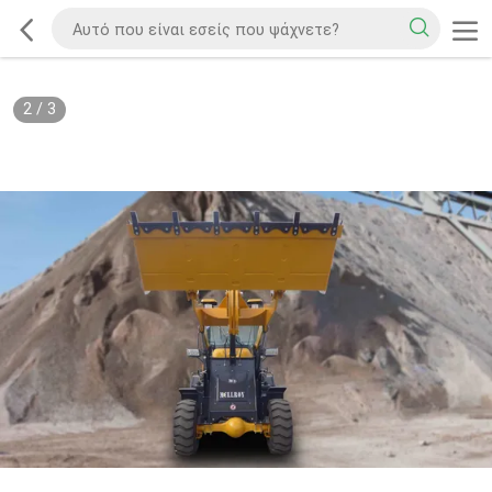
2
/
3