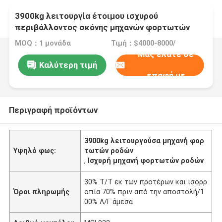
3900kg λειτουργία έτοιμου ισχυρού
περιβάλλοντος σκόνης μηχανών φορτωτών
ροδών
MOQ：1 μονάδα
Τιμή：$4000-8000/
Μας ελάτε σε
Καλύτερη τιμή
επαφή με
Περιγραφή προϊόντων
3900kg λειτουργούσα μηχανή φορ
Υψηλό φως:
τωτών ροδών
,
Ισχυρή μηχανή φορτωτών ροδών
30% Τ/Τ εκ των προτέρων και ισορρ
Όροι πληρωμής
οπία 70% πριν από την αποστολή/1
00% Λ/Γ άμεσα