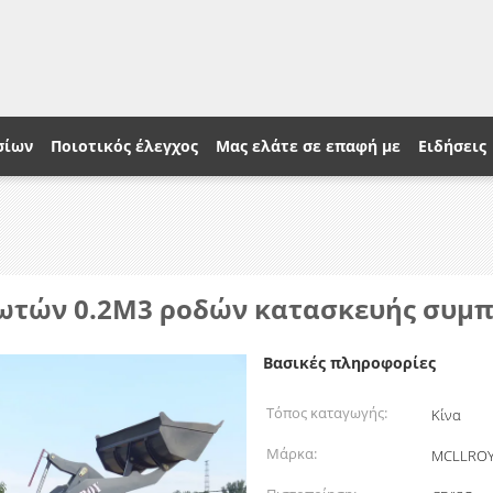
σίων
Ποιοτικός έλεγχος
Μας ελάτε σε επαφή με
Ειδήσεις
ωτών 0.2M3 ροδών κατασκευής συμ
Βασικές πληροφορίες
Τόπος καταγωγής:
Κίνα
Μάρκα:
MCLLRO