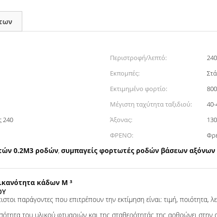
των
Περιστροφή/λεπτό:
240
Εκπομπές:
Στά
Εκτιμημένο φορτίο:
800
Μέγιστη ταχύτητα ταξιδιού:
40-
ς 240
Άξονας:
130
ΦΡΕΝΟ:
Φρ
τών 0.2M3 ροδών
συμπαγείς φορτωτές ροδών βάσεων αξόνω
,
ικανότητα κάδων Μ ³
OY
στοι παράγοντες που επιτρέπουν την εκτίμηση είναι: τιμή, ποιότητα, λ
ποσότητα του υλικού φτυαριών και της σταθερότητάς της αρθρώνει στην