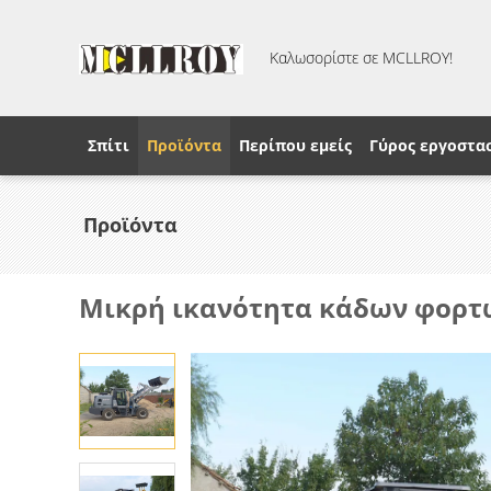
Καλωσορίστε σε MCLLROY!
Σπίτι
Προϊόντα
Περίπου εμείς
Γύρος εργοστα
Προϊόντα
Μικρή ικανότητα κάδων φορτ