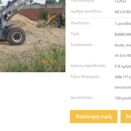
Πιστοποίηση:
CE/ISO
Αριθμό μοντέλου:
MCL918D
Ποσότητα
1 μονάδ
παραγγελίας min:
Τιμή:
$4000-60
Συσκευασία
Nude, στ
λεπτομέρειες:
σε ένα 4
Χρόνος παράδοσης:
5-8 ημέρ
Όροι πληρωμής:
30% Τ/Τ 
αποστολή
Δυνατότητα
100 μονά
προσφοράς:
Καλύτερη τιμή
Ε