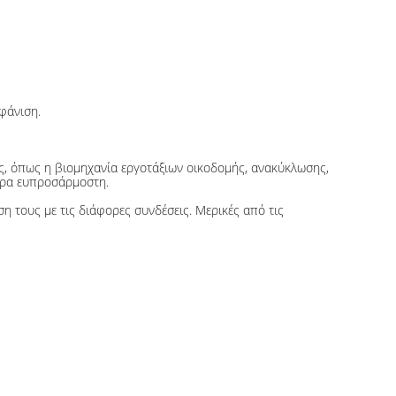
φάνιση.
, όπως η βιομηχανία εργοτάξιων οικοδομής, ανακύκλωσης,
τερα ευπροσάρμοστη.
 τους με τις διάφορες συνδέσεις. Μερικές από τις