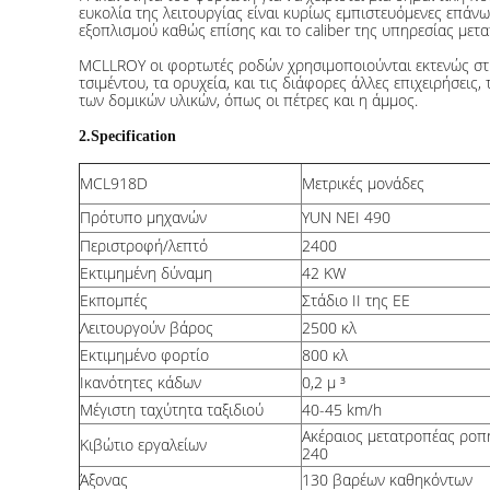
ευκολία της λειτουργίας είναι κυρίως εμπιστευόμενες επά
εξοπλισμού καθώς επίσης και το caliber της υπηρεσίας μετ
MCLLROY οι φορτωτές ροδών χρησιμοποιούνται εκτενώς στην
τσιμέντου, τα ορυχεία, και τις διάφορες άλλες επιχειρήσεις,
των δομικών υλικών, όπως οι πέτρες και η άμμος.
2.Specification
MCL918D
Μετρικές μονάδες
Πρότυπο μηχανών
YUN NEI 490
Περιστροφή/λεπτό
2400
Εκτιμημένη δύναμη
42 KW
Εκπομπές
Στάδιο ΙΙ της ΕΕ
Λειτουργούν βάρος
2500 κλ
Εκτιμημένο φορτίο
800 κλ
Ικανότητες κάδων
0,2 μ ³
Μέγιστη ταχύτητα ταξιδιού
40-45 km/h
Ακέραιος μετατροπέας ροπ
Κιβώτιο εργαλείων
240
Άξονας
130 βαρέων καθηκόντων