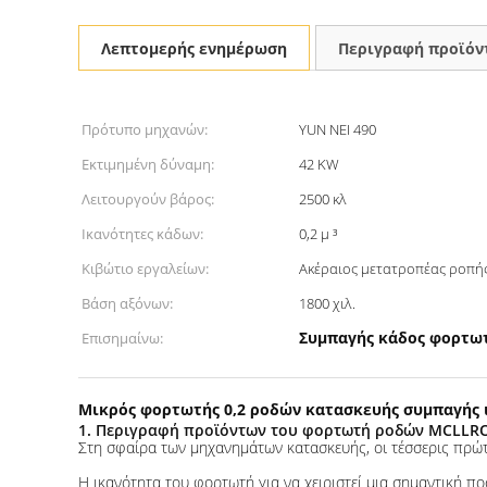
Λεπτομερής ενημέρωση
Περιγραφή προϊόν
Πρότυπο μηχανών:
YUN NEI 490
Εκτιμημένη δύναμη:
42 KW
Λειτουργούν βάρος:
2500 κλ
Ικανότητες κάδων:
0,2 μ ³
Κιβώτιο εργαλείων:
Ακέραιος μετατροπέας ροπή
Βάση αξόνων:
1800 χιλ.
Συμπαγής κάδος φορτω
Επισημαίνω:
Μικρός φορτωτής 0,2 ροδών κατασκευής συμπαγής 
1. Περιγραφή προϊόντων του φορτωτή ροδών MCLLR
Στη σφαίρα των μηχανημάτων κατασκευής, οι τέσσερις πρώτι
Η ικανότητα του φορτωτή για να χειριστεί μια σημαντική 