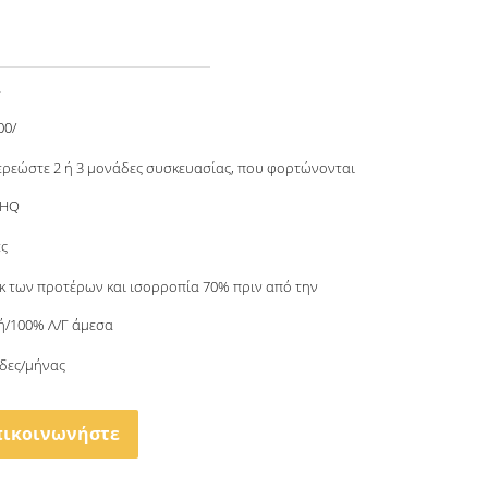
α
00/
ερεώστε 2 ή 3 μονάδες συσκευασίας, που φορτώνονται
0HQ
ες
εκ των προτέρων και ισορροπία 70% πριν από την
/100% Λ/Γ άμεσα
δες/μήνας
πικοινωνήστε