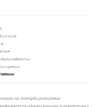
0
διο ΙΙ της ΕΕ
 κλ
45 km/h
 βαρέων καθηκόντων
ένο τυμπάνων
ν 1800mm
ειτουργία, και υποστήριξη μεταπωλήσεων.
 αποδοτικότητα του πλαισίου φορτωτών. Η ρευστότητα και η