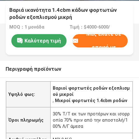
Βαριά ικανότητα 1.4cbm κάδων φορτωτών
ροδών εξοπλισμού μικρή
MOQ：1 μονάδα
Τιμή：$4000-6000/
Μας ελάτε σε
Καλύτερη τιμή
επαφή με
Περιγραφή προϊόντων
Βαριοί φορτωτές ροδών εξοπλισμ
Υψηλό φως:
ού μικροί
,
Μικροί φορτωτές 1.4cbm ροδών
30% Τ/Τ εκ των προτέρων και ισορρ
Όροι πληρωμής
οπία 70% πριν από την αποστολή/1
00% Λ/Γ άμεσα