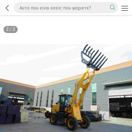
2
/
3