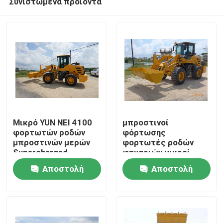
Συνιστώμενα προϊόντα
Μικρό YUN NEI 4100
μπροστινοί
φορτωτών ροδών
φόρτωσης
μπροστινών μερών
φορτωτές ροδών
Supercharged
φτυαριών μικροί
Σπίτι
στοιχείο
φορτίο εργασίας
Αποστολή
Αποστολή
2500 κλ
Προϊόντα
ερώτησης
ερώτησης
Περίπου εμείς