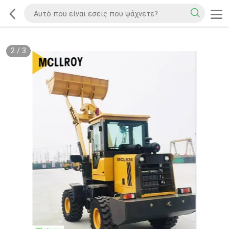
2
/
3