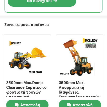
Να συνεχίσει
Συνιστώμενα προϊόντα
Σπίτι
3500mm Max.Dump
3500mm Max.
Clearance Συμπίεστο
Απορριπτική
Προϊόντα
φορτιστή τροχών
διαφάνεια
μπροστινού
Συγκινητήρας τροχών
τερματισμού 2200kg
με μπροστινό άκρο
Αποστολή
Αποστολή
Περίπου εμείς
Κατανόηση μίνι
2200kg Κατηγορία