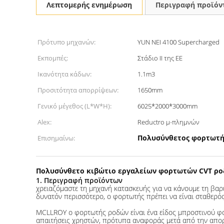
Λεπτομερής ενημέρωση
Περιγραφή προϊόν
Πρότυπο μηχανών:
YUN NEI 4100 Supercharged
Εκπομπές:
Στάδιο ΙΙ της ΕΕ
Ικανότητα κάδων:
1.1m3
Προσιτότητα απορρίψεων:
1650mm
Γενικό μέγεθος (L*W*H):
6025*2000*3000mm
Alex:
Reductro μ-πλημνών
Πολυσύνθετος φορτωτή
Επισημαίνω:
Πολυσύνθετο κιβώτιο εργαλείων φορτωτών CVT ροδ
1. Περιγραφή προϊόντων
χρειαζόμαστε τη μηχανή κατασκευής για να κάνουμε τη βαρι
δυνατόν περισσότερο, ο φορτωτής πρέπει να είναι σταθερός
MCLLROY ο φορτωτής ροδών είναι ένα είδος μπροστινού φορ
απαιτήσεις χρηστών, πρότυπα αναφοράς μετά από την απο