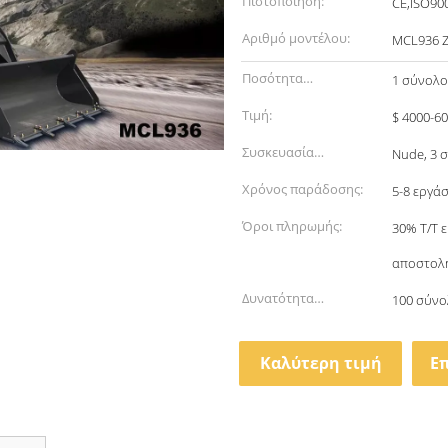
Πιστοποίηση:
CE,ISO90
Αριθμό μοντέλου:
MCL936 
Ποσότητα
1 σύνολο
παραγγελίας min:
Τιμή:
$ 4000-60
Συσκευασία
Nude, 3 
λεπτομέρειες:
Χρόνος παράδοσης:
5-8 εργά
Όροι πληρωμής:
30% Τ/Τ 
αποστολή
Δυνατότητα
100 σύνο
προσφοράς:
Καλύτερη τιμή
Ε