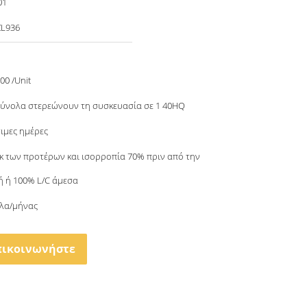
01
ZL936
00 /Unit
σύνολα στερεώνουν τη συσκευασία σε 1 40HQ
σιμες ημέρες
εκ των προτέρων και ισορροπία 70% πριν από την
 ή 100% L/C άμεσα
λα/μήνας
πικοινωνήστε