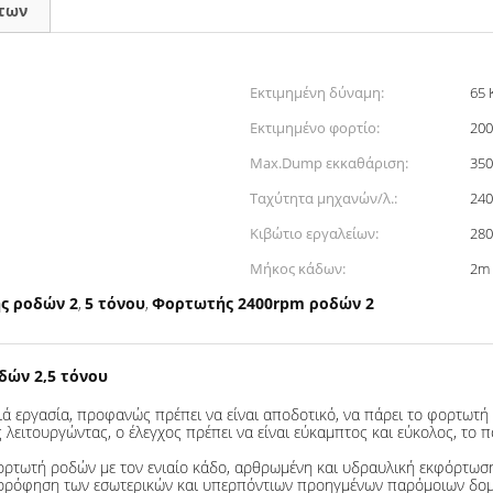
των
Εκτιμημένη δύναμη:
65
Εκτιμημένο φορτίο:
200
Max.Dump εκκαθάριση:
35
Ταχύτητα μηχανών/λ.:
240
Κιβώτιο εργαλείων:
280
Μήκος κάδων:
2m
ς ροδών 2
5 τόνου
Φορτωτής 2400rpm ροδών 2
,
,
ών 2,5 τόνου
ά εργασία, προφανώς πρέπει να είναι αποδοτικό, να πάρει το φορτωτή 
 λειτουργώντας, ο έλεγχος πρέπει να είναι εύκαμπτος και εύκολος, το 
τωτή ροδών με τον ενιαίο κάδο, αρθρωμένη και υδραυλική εκφόρτωση. 
ρρόφηση των εσωτερικών και υπερπόντιων προηγμένων παρόμοιων δομ