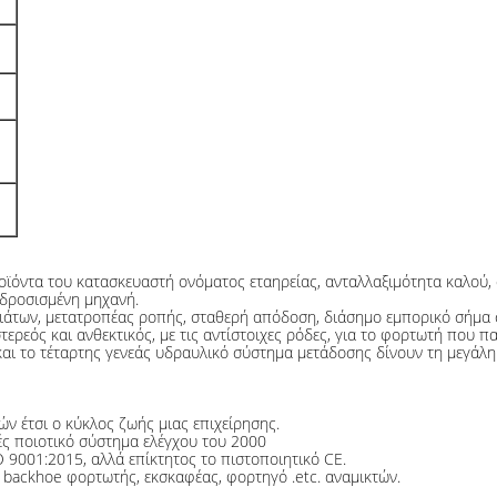
ϊόντα του κατασκευαστή ονόματος εταηρείας, ανταλλαξιμότητα καλού, α
-δροσισμένη μηχανή.
άτων, μετατροπέας ροπής, σταθερή απόδοση, διάσημο εμπορικό σήμα σ
ερεός και ανθεκτικός, με τις αντίστοιχες ρόδες, για το φορτωτή που πα
και το τέταρτης γενεάς υδραυλικό σύστημα μετάδοσης δίνουν τη μεγάλη
ν έτσι ο κύκλος ζωής μιας επιχείρησης.
ς ποιοτικό σύστημα ελέγχου του 2000
 9001:2015, αλλά επίκτητος το πιστοποιητικό CE.
 backhoe φορτωτής, εκσκαφέας, φορτηγό .etc. αναμικτών.