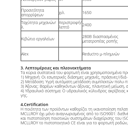
Προσιτότητα
χιλ.
1650
απορρίψεων
Ταχύτητα μηχανών/
περιστροφή/
2400
λ.
λεπτό
280B διασπασμένος
Κιβώτιο εργαλείων
μετατροπέας ροπής
Alex
Reductro μ-πλημνών
3. Λεπτομέρειες και πλεονεκτήματα
Τα κύρια συστατικά του φορτωτή είναι χρησιμοποιημένα προ
1) Μηχανή: Οι εσωτερικές διάσημες μηχανές, πράσινες//διά
2) Μετάδοση: Υγρή αυτόματη μετάδοση συμπλεκτών πολυ-πι
3) Άξονας: Βαρέων καθηκόντων άξονας, πλανητική μείωση, στ
4) Υδραυλικό σύστημα: Ο υδραυλικός κύλινδρος ακρίβειας 
γης.
4.Certification
Η ποιότητα των προϊόντων καθορίζει τη ικανοποίηση πελατώ
MCLLROY όχι μόνο αναγνωρισμένος από το ISO9001: διεθνέ
και πιστοποίηση ποιοτικών συστημάτων διαχείρισης του ISO
MCLLROY το πιστοποιητικό CE είναι για το φορτωτή ροδών,