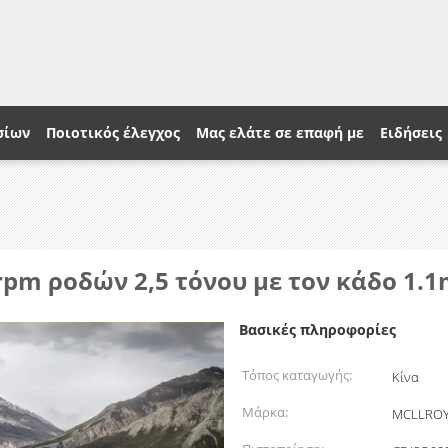
σίων
Ποιοτικός έλεγχος
Μας ελάτε σε επαφή με
Ειδήσεις
pm ροδών 2,5 τόνου με τον κάδο 1.
Βασικές πληροφορίες
Τόπος καταγωγής:
Κίνα
Μάρκα:
MCLLRO