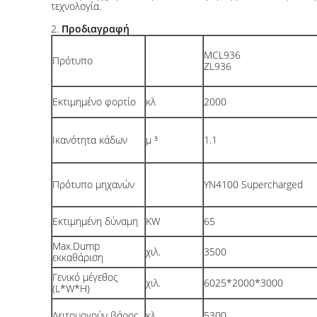
τεχνολογία.
2.
Προδιαγραφή
MCL936
Πρότυπο
ZL936
Εκτιμημένο φορτίο
κλ
2000
Ικανότητα κάδων
μ ³
1.1
Πρότυπο μηχανών
YN4100 Supercharged
Εκτιμημένη δύναμη
KW
65
Max.Dump
χιλ.
3500
εκκαθάριση
Γενικό μέγεθος
χιλ.
6025*2000*3000
(L*W*H)
Λειτουργούν βάρος
κλ
5300