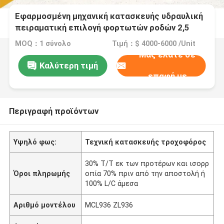
Εφαρμοσμένη μηχανική κατασκευής υδραυλική
πειραματική επιλογή φορτωτών ροδών 2,5
τόνου
MOQ：1 σύνολο
Τιμή：$ 4000-6000 /Unit
Μας ελάτε σε
Καλύτερη τιμή
επαφή με
Περιγραφή προϊόντων
Υψηλό φως:
Τεχνική κατασκευής τροχοφόρος
30% Τ/Τ εκ των προτέρων και ισορρ
Όροι πληρωμής
οπία 70% πριν από την αποστολή ή
100% L/C άμεσα
Αριθμό μοντέλου
MCL936 ZL936