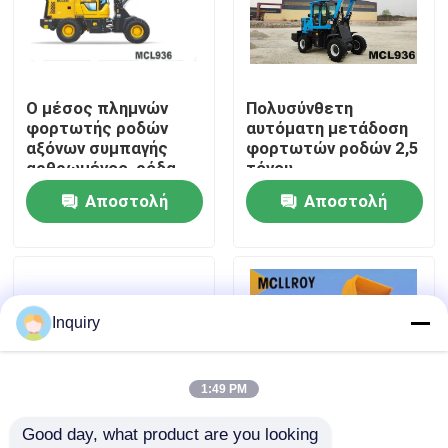
Γύρος εργοστασίων
Ο μέσος πλημνών
Πολυσύνθετη
Ποιοτικός έλεγχος
φορτωτής ροδών
αυτόματη μετάδοση
αξόνων συμπαγής
φορτωτών ροδών 2,5
αρθρωμένος, ρόδα
τόνου
Μας ελάτε σε επαφή με
1670-20 κύλησε το
Αποστολή
Αποστολή
φορτωτή ροδών
μπροστινών μερών
ερώτησης
ερώτησης
Ειδήσεις
Ζητήστε ένα απόσπασμα
Inquiry
Μηχανή φορτωτών ροδών
1:49 PM
Good day, what product are you looking 
Συμπαγείς φορτωτές ροδών