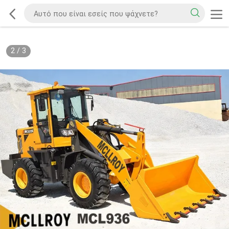
2
/
3