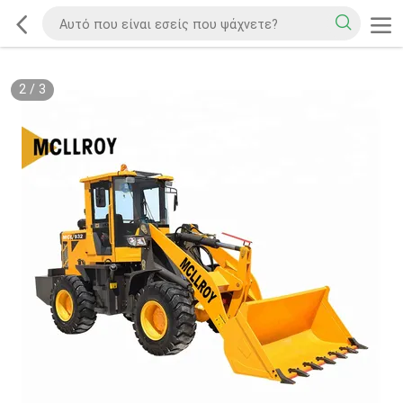
2
/
3