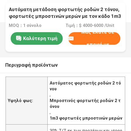
Αυτόματη μετάδοση φορτωτής ροδών 2 τόνου,
φορτωτές μπροστινών μερών με τον κάδο 1m3
MOQ：1 σύνολο
Τιμή：$ 4000-6000 /Unit
Μας ελάτε σε
Καλύτερη τιμή
επαφή με
Περιγραφή προϊόντων
Αυτόματος φορτωτής ροδών 2 τό
νου
,
Υψηλό φως:
Μπροστινός φορτωτής ροδών 2 τ
όνου
,
1m3 φορτωτές μπροστινών μερών
30% Τ/Τ εκ των προτέρων και ισορρ