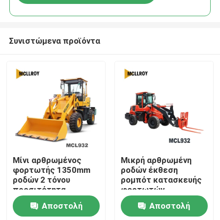
Συνιστώμενα προϊόντα
Σπίτι
Μίνι αρθρωμένος
Μικρή αρθρωμένη
φορτωτής 1350mm
ροδών έκθεση
ροδών 2 τόνου
ρομπότ κατασκευής
Προϊόντα
προσιτότητα
φορτωτών
απορρίψεων
βιομηχανική που δεν
Αποστολή
Αποστολή
ενώνει στενά κανένα
Περίπου εμείς
σημείο σπασιμάτων