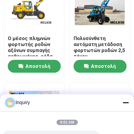
Γύρος εργοστασίων
Ποιοτικός έλεγχος
Ο μέσος πλημνών
Πολυσύνθετη
φορτωτής ροδών
αυτόματη μετάδοση
αξόνων συμπαγής
φορτωτών ροδών 2,5
Μας ελάτε σε επαφή με
αρθρωμένος, ρόδα
τόνου
1670-20 κύλησε το
Αποστολή
Αποστολή
φορτωτή ροδών
Ειδήσεις
μπροστινών μερών
ερώτησης
ερώτησης
Ζητήστε ένα απόσπασμα
Inquiry
Μηχανή φορτωτών ροδών
8:01 AM
Συμπαγείς φορτωτές ροδών