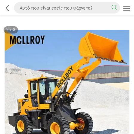
2
/
3