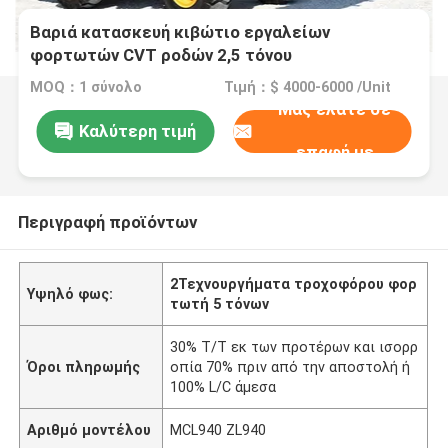
Βαριά κατασκευή κιβώτιο εργαλείων
φορτωτών CVT ροδών 2,5 τόνου
MOQ：1 σύνολο
Τιμή：$ 4000-6000 /Unit
Μας ελάτε σε
Καλύτερη τιμή
επαφή με
Περιγραφή προϊόντων
2Τεχνουργήματα τροχοφόρου φορ
Υψηλό φως:
τωτή 5 τόνων
30% Τ/Τ εκ των προτέρων και ισορρ
Όροι πληρωμής
οπία 70% πριν από την αποστολή ή
100% L/C άμεσα
Αριθμό μοντέλου
MCL940 ZL940